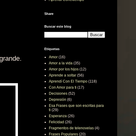
Share
Buscar este blog
Etiquetas
 grande.
Amor
(16)
Amor a la vida
(35)
Amor por los hijos
(12)
Aprende a soltar
(56)
Aprendí Con El Tiempo
(118)
Con Amor para ti
(17)
Decisiones
(52)
Depresión
(6)
Esa Frases que son escritas para
ti
(29)
Esperanza
(26)
Felicidad
(26)
Fragmentos de telenovelas
(4)
Frases Populares
(20)