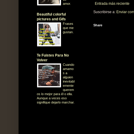
Entrada más reciente
amor.
Suscribirse a:
Enviar com
Beautiful colorful
pictures and Gifs
Frases
Share
que me
gustan.
Te Fuistes Para No
Volver
Cuando
amamo
s a
alguien
inevitabl
emente
querem
os lo mejor para él o ella.
Aunque a veces eso
signifique dejarlo marchar.