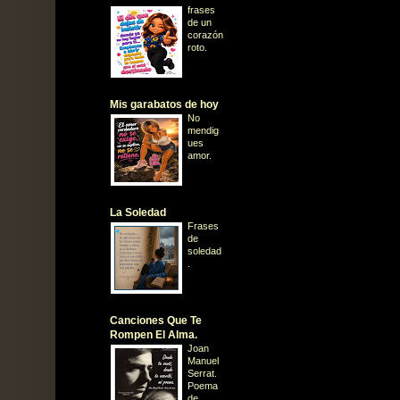
frases
de un
corazón
roto.
Mis garabatos de hoy
No
mendig
ues
amor.
La Soledad
Frases
de
soledad
.
Canciones Que Te
Rompen El Alma.
Joan
Manuel
Serrat.
Poema
de