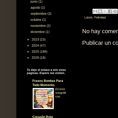
junio
(1)
agosto
(1)
septiembre
(3)
Labels:
Felicidad
octubre
(1)
noviembre
(2)
No hay comen
diciembre
(1)
►
2023
(23)
Publicar un c
►
2024
(47)
►
2025
(186)
►
2026
(18)
Te dejo el enlace a mis otras
paginas. Espero me visiten.
Frases Bonitas Para
Todo Momento.
Errores
ortográfi
cos.
Corazón Roto